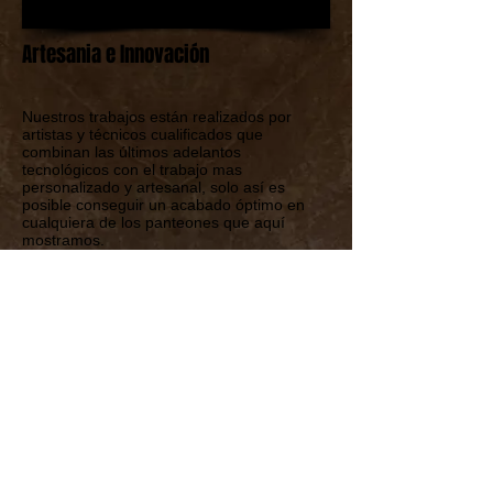
1/13
Artesania e Innovación
Nuestros trabajos están realizados por
artistas y técnicos cualificados que
combinan las últimos adelantos
tecnológicos con el trabajo mas
personalizado y artesanal, solo así es
posible conseguir un acabado óptimo en
cualquiera de los panteones que aquí
mostramos.
Volver
Empresa adherida al programa "Fomento de la
contratación indefinida de personas desempleadas
pertenecientes a determinados colectivos de atención
prioritaria para el empleo, en el ámbito territorial de la
Comunitat Valenciana".
Ver cartel
:
| ​LÁPIDAS OSMA
© 2025 por Francisco Osma.